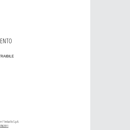
MENTO
RAIBILE
r l'Imballo S.p.A.
97863911