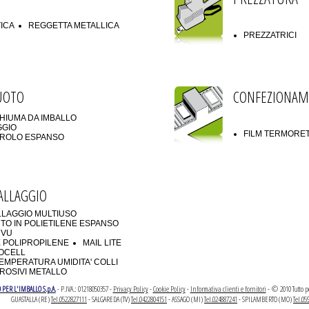
TICA
REGGETTA METALLICA
PREZZATRICI
UOTO
CONFEZIONA
HIUMA DA IMBALLO
GGIO
FILM TERMORET
TIROLO ESPANSO
ALLAGGIO
LLAGGIO MULTIUSO
TO IN POLIETILENE ESPANSO
RVU
 POLIPROPILENE
MAIL LITE
TOCELL
EMPERATURA UMIDITA' COLLI
ROSIVI METALLO
 PER L'IMBALLO S.p.A.
- P.IVA.: 01218050357 -
Privacy Policy
-
Cookie Policy
-
Informativa clienti e fornitori
- © 2010 Tutto pe
GUASTALLA (RE)
Tel.0522827111
- SALGAREDA (TV)
Tel.0422804151
- ASSAGO (MI)
Tel.024887241
- SPILAMBERTO (MO)
Tel.05