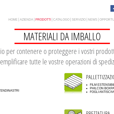
HOME
AZIENDA
PRODOTTI
CATALOGO
SERVIZIO
NEWS
OPPORTU
MATERIALI DA IMBALLO
gio per contenere o proteggere i vostri prodotti
emplificare tutte le vostre operazioni di spedi
PALLETTIZZAZ
FILM ESTENSIBI
PHILCON BOXP
TENDINASTRI
FOGLI ANTISCI
PREZZATURA