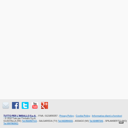
TUTTO PER L'IMBALLO S.p.A.
- P.IVA.: 01218050357 -
Privacy Policy
-
Cookie Policy
-
Informativa clienti e fornitori
- © 2010 Tutto per l'Imballo S.p.A.
GUASTALLA (RE)
Tel.0522827111
- SALGAREDA (TV)
Tel.0422804151
- ASSAGO (MI)
Tel.024887241
- SPILAMBERTO (MO)
Tel.0597863911