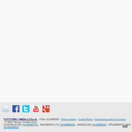
TUTTO PER L'IMBALLO S.p.A.
- P.IVA.: 01218050357 -
Privacy Policy
-
Cookie Policy
-
Informativa clienti e fornitori
- © 2010 Tutto per l'Imballo S.p.A.
GUASTALLA (RE)
Tel.0522827111
- SALGAREDA (TV)
Tel.0422804151
- ASSAGO (MI)
Tel.024887241
- SPILAMBERTO (MO)
Tel.0597863911