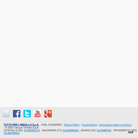
TUTTO PER L'IMBALLO S.p.A.
- P.IVA.: 01218050357 -
Privacy Policy
-
Cookie Policy
-
Informativa clienti e fornitori
- © 2010 Tutto per l'Imballo S.p.A.
GUASTALLA (RE)
Tel.0522827111
- SALGAREDA (TV)
Tel.0422804151
- ASSAGO (MI)
Tel.024887241
- SPILAMBERTO (MO)
Tel.0597863911