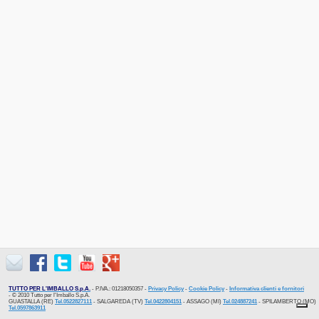
TUTTO PER L'IMBALLO S.p.A.
- P.IVA.: 01218050357 -
Privacy Policy
-
Cookie Policy
-
Informativa clienti e fornitori
- © 2010 Tutto per l'Imballo S.p.A.
GUASTALLA (RE)
Tel.0522827111
- SALGAREDA (TV)
Tel.0422804151
- ASSAGO (MI)
Tel.024887241
- SPILAMBERTO (MO)
Tel.0597863911